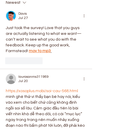
Newest
Davis
Jul 27
Just took the survey! Love that you guys 
are actually listening to what we want—
can’t wait to see what you do with the 
feedback. Keep up the good work, 
Farmstead! 
mov to mp3
Like
Reply
laurasanms311989
Jul 20
https://xosoplus.mobi/soi-cau-568.html
mình ghé thử vì thấy bạn bè hay nói, kiểu 
vào xem cho biết chứ cũng không định 
ngồi soi số lâu. Cảm giác đầu tiên là bài 
viết nhìn khá dễ theo dõi, có cái “mục lục” 
ngay trong trang nên muốn nhảy xuống 
đoạn nào thì bấm phát tới luôn, đỡ phải kéo 