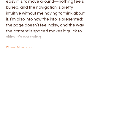
easy it is to move around—nothing feels 
buried, and the navigation is pretty 
intuitive without me having to think about 
it. I’m also into how the info is presented; 
the page doesn’t feel noisy, and the way 
the content is spaced makes it quick to 
skim. It’s not trying…
Show More
Like
Reply
Show more comments