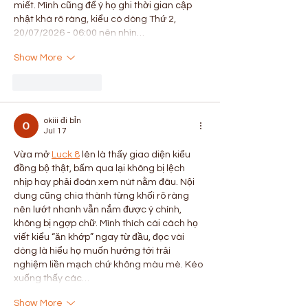
miết. Mình cũng để ý họ ghi thời gian cập 
nhật khá rõ ràng, kiểu có dòng Thứ 2, 
20/07/2026 - 06:00 nên nhìn…
Show More
Like
Reply
okiii đi bỉn
Jul 17
Vừa mở 
Luck 8
 lên là thấy giao diện kiểu 
đồng bộ thật, bấm qua lại không bị lệch 
nhịp hay phải đoán xem nút nằm đâu. Nội 
dung cũng chia thành từng khối rõ ràng 
nên lướt nhanh vẫn nắm được ý chính, 
không bị ngợp chữ. Mình thích cái cách họ 
viết kiểu “ăn khớp” ngay từ đầu, đọc vài 
dòng là hiểu họ muốn hướng tới trải 
nghiệm liền mạch chứ không màu mè. Kéo 
xuống thấy các…
Show More