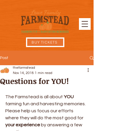
BUY TICKETS
Post
thefarmstead
Nov 14, 2018
1 min read
Questions for YOU!
The Farmstead is all about 
YOU
farming fun and harvesting memories. 
Please help us focus our efforts 
where they will do the most good for 
your experience 
by answering a few 