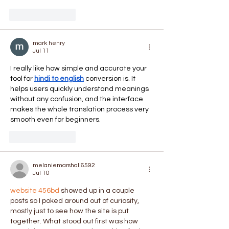
Like
Reply
mark henry
Jul 11
I really like how simple and accurate your 
tool for 
hindi to english
 conversion is. It 
helps users quickly understand meanings 
without any confusion, and the interface 
makes the whole translation process very 
smooth even for beginners.
Like
Reply
melaniemarshall6592
Jul 10
website 456bd
 showed up in a couple 
posts so I poked around out of curiosity, 
mostly just to see how the site is put 
together. What stood out first was how 