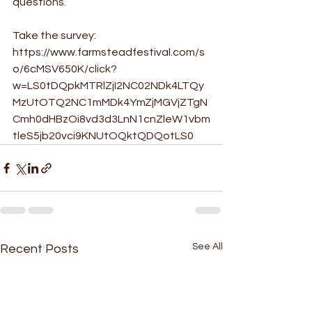
questions.
Take the survey:
https://www.farmsteadfestival.com/s
o/6cMSV650K/click?
w=LS0tDQpkMTRlZjI2NC02NDk4LTQy
MzUtOTQ2NC1mMDk4YmZjMGVjZTgN
Cmh0dHBzOi8vd3d3LnN1cnZleW1vbm
tleS5jb20vci9KNUtOQktQDQotLS0
See All
Recent Posts